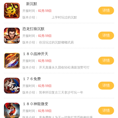
新沉默
详情
开服时间：
02月/19日
版本介绍：
上学时玩过的沉默
恐龙扛狼沉默
详情
开服时间：
02月/19日
版本介绍：
你没玩过的沉默嘟嘟武易
１８０战神开天
详情
开服时间：
02月/19日
版本介绍：
开天真爆永久囬收轻松满级顶赞可打
１７６免费
详情
开服时间：
02月/19日
版本介绍：
简单怀旧复古三天拿沙可玩一年
１８０神龍微变
详情
开服时间：
02月/19日
版本介绍：
真免费散人为王一切靠打货币终极狂爆