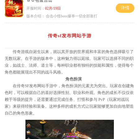
８０苍蓝合击
详情
开服时间：
02月/19日
版本介绍：
合击小怪boss爆率一切全部靠打
传奇sf发布网站手游
传奇游戏自诞生以来，就以其开放的世界观和丰富的角色选择吸引了
无数玩家。在手游的版本中，这种魅力得以延续。玩家可以选择不同的职
业，如战士、法师、道士等，每种职业都有独特的技能和属性，使得每个
角色都能展现出不同的战斗风格。
角色扮演
在传奇SF发布网站手游中，角色扮演的元素尤为突出。玩家在创建角
色时，可以根据自己的喜好选择性别、职业和外观。角色的成长不仅仅依
赖于等级的提升，还需要通过完成任务、打怪和参与 PvP（玩家对战玩
家）来获得经验和装备。这种多样的成长方式让玩家能够更加自由地塑造
自己的角色形象。