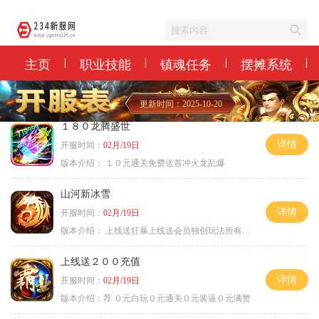
主页
职业技能
镇魂任务
摆摊系统
更新时间：2025-10-20
１８０龙腾盛世
详情
开服时间：
02月/19日
版本介绍：
１０元通关免费送首冲火龙乱爆
山河新冰雪
详情
开服时间：
02月/19日
版本介绍：
上线送狂暴上线送会员独创玩法所有装备靠
上线送２００充值
详情
开服时间：
02月/19日
版本介绍：
荐 ０元白玩０元通关０元装逼０元满赞