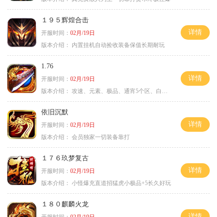
１９５辉煌合击
详情
开服时间：
02月/19日
版本介绍：
内置挂机自动捡收装备保值长期耐玩
1.76
详情
开服时间：
02月/19日
版本介绍：
攻速、元素、极品、通宵5个区、白天10个区
依旧沉默
详情
开服时间：
02月/19日
版本介绍：
会员独家一切装备靠打
１７６玖梦复古
详情
开服时间：
02月/19日
版本介绍：
小怪爆充直道招猛虎小极品+5长久好玩
１８０麒麟火龙
详情