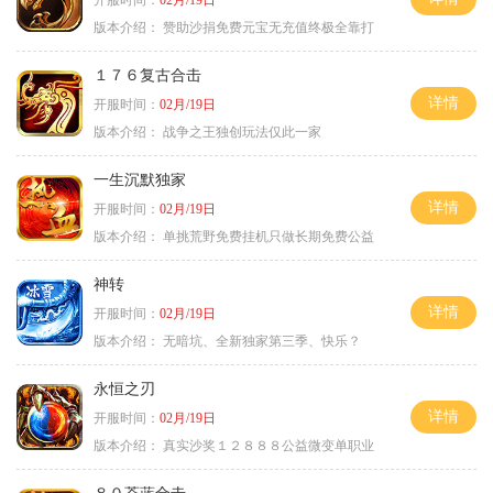
开服时间：
02月/19日
版本介绍：
赞助沙捐免费元宝无充值终极全靠打
１７６复古合击
详情
开服时间：
02月/19日
版本介绍：
战争之王独创玩法仅此一家
一生沉默独家
详情
开服时间：
02月/19日
版本介绍：
单挑荒野免费挂机只做长期免费公益
神转
详情
开服时间：
02月/19日
版本介绍：
无暗坑、全新独家第三季、快乐？
永恒之刃
详情
开服时间：
02月/19日
版本介绍：
真实沙奖１２８８８公益微变单职业