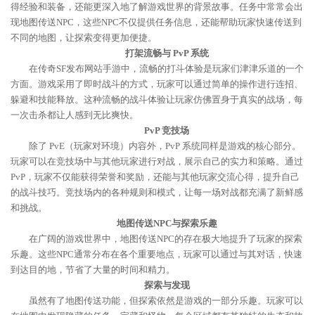
得经验和装备，还能更深入地了解游戏世界的背景故事。任务中常常会出
现地图传送NPC，这些NPC不仅提供任务信息，还能帮助玩家快速传送到
不同的地图，让探索变得更加便捷。
打架流畅与 PvP 系统
在传奇SF发布网站手游中，流畅的打斗体验是玩家们津津乐道的一个
方面。游戏采用了即时战斗的方式，玩家可以通过简单的操作进行连招、
躲避和技能释放。这种流畅的战斗体验让玩家仿佛置身于真实的战场，每
一次击杀都让人感到无比爽快。
PvP 竞技场
除了 PvE（玩家对环境）内容外，PvP 系统同样是游戏的核心部分。
玩家可以在竞技场中与其他玩家进行对战，展示自己的实力和策略。通过
PvP，玩家不仅能获得荣誉和奖励，还能与其他玩家交流心得，提升自己
的战斗技巧。竞技场内的各种规则和模式，让每一场对战都充满了新鲜感
和挑战。
地图传送NPC与探索乐趣
在广阔的游戏世界中，地图传送NPC的存在极大地提升了玩家的探索
乐趣。这些NPC通常分布在各个重要地点，玩家可以通过与其对话，快速
到达目的地，节省了大量的时间和精力。
探索与发现
虽然有了地图传送功能，但探索依然是游戏的一部分乐趣。玩家可以