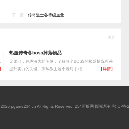
下一篇：
传奇道士各等级血量
更多
热血传奇各boss掉落物品
：
兄弟们，在玛法大陆闯荡，了解各个BOSS的掉落情况可是
】
提升实力的关键。沃玛教主这个老对手相...
【详情】
5-2026 pgame234.cn All Rights Reserved. 234新服网 版权所有
鄂ICP备2