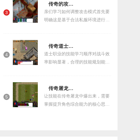
务和强大的敌人。接下来，让我们
传奇的攻击模式怎么调
来一起了解一下
亲们学习如何调整攻击模式首先要
3
明确这是基于合法私服环境进行的
操作。修改官方服务器不仅违反用
户协议更可能带来法律风险。在进
行任何改动前要确保拥有服务器的
传奇道士技能顺序
合法控制权这
道士职业的技能学习顺序对战斗效
4
率影响显著，合理的技能规划能够
帮助玩家在不同阶段充分发挥职业
优势。根据游戏进程，道士技能可
分为初级、中级和高级三个阶段。
传奇屠龙怎么爆出来技能
初级阶段主要
让技能在传奇屠龙中爆出来，需要
5
掌握提升角色综合能力的核心思
路。从职业特性出发，战士拥有高
血量和物理攻击力，适合近战战
斗；法师擅长远程魔法攻击，但生
命值较低，需要注