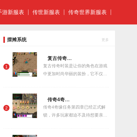
手游新服表
传世新服表
传奇世界新服表
摆摊系统
更多
复古传奇时装怎么获得
复古传奇时装是让你的角色在游戏
1
中更加时尚华丽的装扮，它不仅可
以提升你的形象，还可以增加一定
的属性加成。所以，获得复古传奇
时装是每个玩家都想要实现的一个
传奇4奇缘任务第四章解锁
目标。那么，
传奇4奇缘任务第四章已经正式解
2
锁，许多玩家都迫不及待想要亲身
体验这个全新的章节。在这个章节
中，玩家们将会面对更加复杂的任