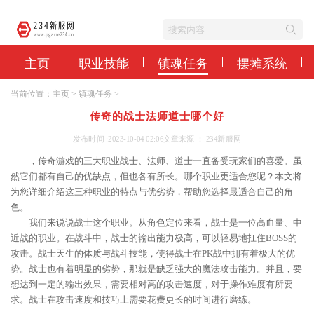
主页
职业技能
镇魂任务
摆摊系统
当前位置：
主页
>
镇魂任务
>
传奇的战士法师道士哪个好
发布时间 :2023-10-04 02:06
文章来源 ： 234新服网
，传奇游戏的三大职业战士、法师、道士一直备受玩家们的喜爱。虽
然它们都有自己的优缺点，但也各有所长。哪个职业更适合您呢？本文将
为您详细介绍这三种职业的特点与优劣势，帮助您选择最适合自己的角
色。
我们来说说战士这个职业。从角色定位来看，战士是一位高血量、中
近战的职业。在战斗中，战士的输出能力极高，可以轻易地扛住BOSS的
攻击。战士天生的体质与战斗技能，使得战士在PK战中拥有着极大的优
势。战士也有着明显的劣势，那就是缺乏强大的魔法攻击能力。并且，要
想达到一定的输出效果，需要相对高的攻击速度，对于操作难度有所要
求。战士在攻击速度和技巧上需要花费更长的时间进行磨练。