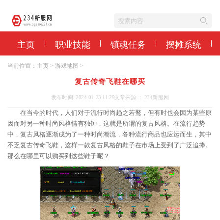
主页
职业技能
镇魂任务
摆摊系统
当前位置：
主页
>
游戏地图
>
复古传奇飞鞋在哪买
发布时间 :2024-01-23 11:29
文章来源 ： 234新服网
在当今的时代，人们对于流行时尚趋之若鹜，但有时也会因为某些原
因而对另一种时尚风格情有独钟，这就是所谓的复古风格。在流行趋势
中，复古风格逐渐成为了一种时尚潮流，各种流行商品也应运而生，其中
不乏复古传奇飞鞋，这样一款复古风格的鞋子在市场上受到了广泛追捧。
那么在哪里可以购买到这些鞋子呢？