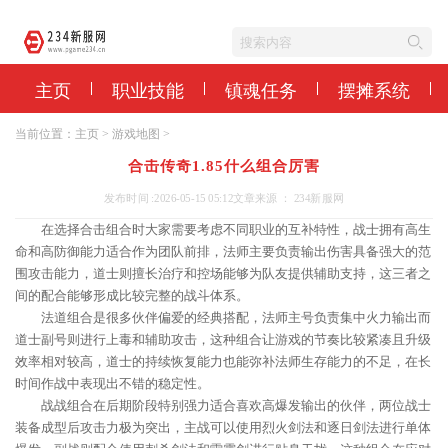
主页
职业技能
镇魂任务
摆摊系统
当前位置：
主页
>
游戏地图
>
合击传奇1.85什么组合厉害
发布时间 :2026-05-15 05:12
文章来源 ： 234新服网
在选择合击组合时大家需要考虑不同职业的互补特性，战士拥有高生
命和高防御能力适合作为团队前排，法师主要负责输出伤害具备强大的范
围攻击能力，道士则擅长治疗和控场能够为队友提供辅助支持，这三者之
间的配合能够形成比较完整的战斗体系。
法道组合是很多伙伴偏爱的经典搭配，法师主号负责集中火力输出而
道士副号则进行上毒和辅助攻击，这种组合让游戏的节奏比较紧凑且升级
效率相对较高，道士的持续恢复能力也能弥补法师生存能力的不足，在长
时间作战中表现出不错的稳定性。
战战组合在后期阶段特别强力适合喜欢高爆发输出的伙伴，两位战士
装备成型后攻击力极为突出，主战可以使用烈火剑法和逐日剑法进行单体