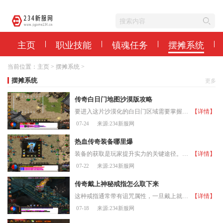
主页
职业技能
镇魂任务
摆摊系统
当前位置：
主页
>
摆摊系统
>
摆摊系统
更多
传奇白日门地图沙漠版攻略
要进入这片沙漠化的白日门区域需要掌握特定的路线，咱们可以从盟重城的西北方向出发，穿越充满沙虫和盔甲虫的荒漠地带，当小伙伴到达那个有着醒目石狮雕像的巨大石门附近，通
【详情】
07-24
来源:234新服网
热血传奇装备哪里爆
装备的获取是玩家提升实力的关键途径。各大地图都有其独特的怪物配置和掉落装备列表，合理的打宝路线规划能让玩家更高效地获取所需装备。封魔谷区域主要产出虹魔套装、魔血套
【详情】
07-22
来源:234新服网
传奇戴上神秘戒指怎么取下来
这种戒指通常带有诅咒属性，一旦戴上就与角色产生了绑定关系。这时候你会发现装备栏里压根没有取下选项，只能眼睁睁看着它套在手指上。这种神秘装备在穿戴前是看不到属性的，
【详情】
07-18
来源:234新服网