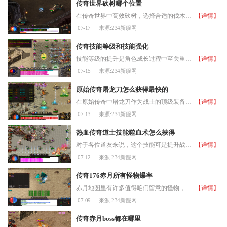
传奇世界砍树哪个位置
在传奇世界中高效砍树，选择合适的伐木地点至关重要。在游戏初期，新朋友们可以前往土城外的森林区域，这里的树木资源丰富且怪物较少，非常适合刚起步的小伙伴们积累木材。鹿
【详情】
07-17
来源:234新服网
传奇技能等级和技能强化
技能等级的提升是角色成长过程中至关重要的环节，合理分配技能点能够显著增强角色的战斗力，在分配技能点时，需要根据职业特点和个人游戏风格进行针对性加点，例如战士职业应
【详情】
07-15
来源:234新服网
原始传奇屠龙刀怎么获得最快的
在原始传奇中屠龙刀作为战士的顶级装备主要通过锻造系统制作boss直接掉落以及特定充值活动获得其中锻造途径是多数玩家的主流选择需要收集20个金刚石作为核心材料这些金刚石主要
【详情】
07-13
来源:234新服网
热血传奇道士技能噬血术怎么获得
对于各位道友来说，这个技能可是提升战斗力的关键，不但能造成可观的伤害，还能在命中敌人后吸取生命值来恢复自己的血量，简直是打怪升级和PK对战的利器。想要学到这个强力的技
【详情】
07-12
来源:234新服网
传奇176赤月所有怪物爆率
赤月地图里有许多值得咱们留意的怪物，它们各有各的特色产出，了解这些对咱们打宝非常有帮助。双头金刚和双头血魔作为恶魔祭坛中的重要头目，是咱们获取赤月套装的关键目标，
【详情】
07-09
来源:234新服网
传奇赤月boss都在哪里