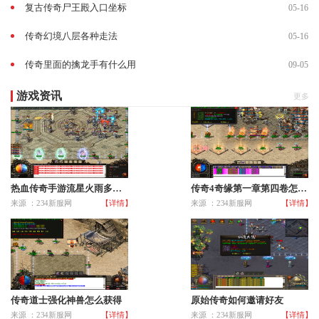
复古传奇尸王殿入口坐标
05-16
传奇幻境八层各种走法
05-16
传奇里面的擒龙手有什么用
09-05
游戏资讯
更多
热血传奇手游流星火雨多少级送
传奇4奇缘第一章第四卷怎么触发
来源 ：234新服网
【详情】
来源 ：234新服网
【详情】
传奇道士强化神兽怎么获得
原始传奇如何邀请好友
来源 ：234新服网
【详情】
来源 ：234新服网
【详情】