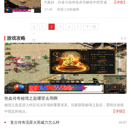
大家好，许多小伙伴在赤月峡谷中经常迷路，找不到boss的位置。其实想要找到赤月恶魔和它的同伴们，需要从盟重土城出发，先到达白日门。在白日门地图中，有两块明显的巨石，从那
【详情】
07-08
来源:234新服网
上
1
2
3
4
5
下一页
一
游戏攻略
更多
页
热血传奇秘境之匙哪里去用啊
秘境之匙是进入特定玩法区域的重要道具。玩家获取秘境之匙后，需前往游戏
【详情】
中指定的地点...
复古传奇流星火雨威力怎么样
10-07