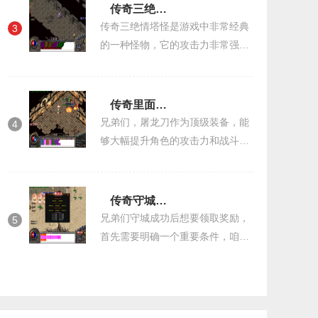
灭性的打击，并且扮演着非常重要
传奇三绝情塔怪什么攻击
的角色。我们
传奇三绝情塔怪是游戏中非常经典
3
的一种怪物，它的攻击力非常强
大，对玩家造成的伤害极大，因此
被玩家们所广泛关注。三绝情塔怪
是传奇游戏中的一种boss，它的普
传奇里面的屠龙刀怎么用的
通攻击非常凶猛，
兄弟们，屠龙刀作为顶级装备，能
4
够大幅提升角色的攻击力和战斗能
力，这把武器具备出色的基础属
性，为角色带来强力加成。很多玩
家获得屠龙刀首先要熟悉它的基本
传奇守城成功怎么领取
属性和使用条件
兄弟们守城成功后想要领取奖励，
5
首先需要明确一个重要条件，咱们
必须成功守住城池并坚守到系统判
定胜利的那一刻。根据一些玩家的
经验分享，守城时间需要达到系统
要求的标准，