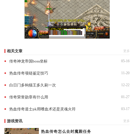
相关文章
更多
传奇神龙帝国boss坐标
05-16
热血传奇项链鉴定技巧
11-20
白日门多钩猫王多久刷一次
12-22
传奇荣誉勋章有什么用
01-27
热血传奇道士pk用嗜血术还是灵魂火符
03-17
游戏资讯
更多
热血传奇怎么去封魔殿任务