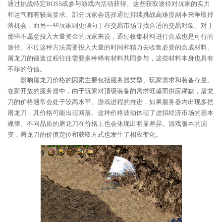
通过挑战特定BOSS或参与游戏内活动获得。这些获取途径对玩家的实力
和运气都有较高要求。部分玩家会选择通过持续挑战高难度副本来争取掉
落机会，而另一些玩家则更倾向于在交易市场寻找合适的交易对象。对于
那些不愿意投入大量资金的玩家来说，通过收集材料进行合成也是可行的
途径。不过这种方法需要投入大量的时间和精力去收集必要的合成材料。
屠龙刀的锻造过程往往需要多种稀有材料共同参与，这些材料本身也具有
不菲的价值。
影响屠龙刀价格的因素主要包括服务器类型、玩家需求和装备存量。
在新开放的服务器中，由于玩家对顶级装备的需求旺盛而供应稀缺，屠龙
刀的价格通常会处于较高水平。游戏进程的推进，如果服务器内出现多把
屠龙刀，其价格可能出现回落。这种价格波动体现了虚拟经济市场的基本
规律。不同品质的屠龙刀在价格上也会体现出明显差异。游戏版本的演
变，屠龙刀的价值定位和获取方式也发生了相应变化。