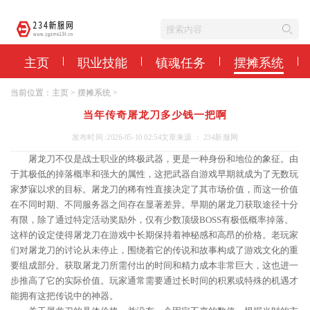
主页
职业技能
镇魂任务
摆摊系统
当前位置：
主页
>
摆摊系统
>
当年传奇屠龙刀多少钱一把啊
发布时间 :2026-05-10 02:54
文章来源 ： 234新服网
屠龙刀不仅是战士职业的终极武器，更是一种身份和地位的象征。由
于其极低的掉落概率和强大的属性，这把武器自游戏早期就成为了无数玩
家梦寐以求的目标。屠龙刀的稀有性直接决定了其市场价值，而这一价值
在不同时期、不同服务器之间存在显著差异。早期的屠龙刀获取途径十分
有限，除了通过特定活动奖励外，仅有少数顶级BOSS有极低概率掉落。
这样的设定使得屠龙刀在游戏中长期保持着神秘感和高昂的价格。老玩家
们对屠龙刀的讨论从未停止，围绕着它的传说和故事构成了游戏文化的重
要组成部分。获取屠龙刀所需付出的时间和精力成本非常巨大，这也进一
步推高了它的实际价值。玩家通常需要通过长时间的积累或特殊的机遇才
能拥有这把传说中的神器。