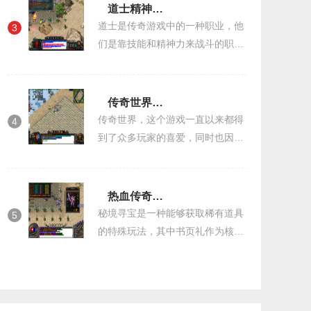
见的例子。本文将详细介绍传奇的
道士精神力战法多少级
书页在哪里换
道士是传奇游戏中的一种职业，他
3
们是靠技能和精神力来战斗的职
业。在战斗中，道士的精神力起着
至关重要的作用。精神力是道士的
基础属性之一，它决定了道士的战
传奇世界刚出雷裂刀价格
斗能力和存活能
传奇世界，这个游戏一直以来都得
4
到了众多玩家的喜爱，同时也因此
一直活跃着在玩家之间。而随着游
戏的不断更新，新的装备、武器、
技能等等也不断地诞生出来，其中
热血传奇秘境寻宝攻略
最为受欢迎的
秘境寻宝是一种能够获取稀有道具
5
的特殊玩法，其中书页礼作为核心
资源能够用于合成高级装备图纸。
每次参与该活动可获得一到三个书
页礼，但实际掉落概率并不理想，
需要反复挑战